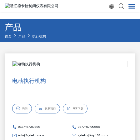

产品
首页
首页
产品
执行机构
产品
关于我们
电动执行机构
新闻
质量管理

询问

联系我们
PDF下载
应用领域
0577-67709555
0577-67709666
联系我们
info@zjdeka.com
zjdeka@vip.163.com