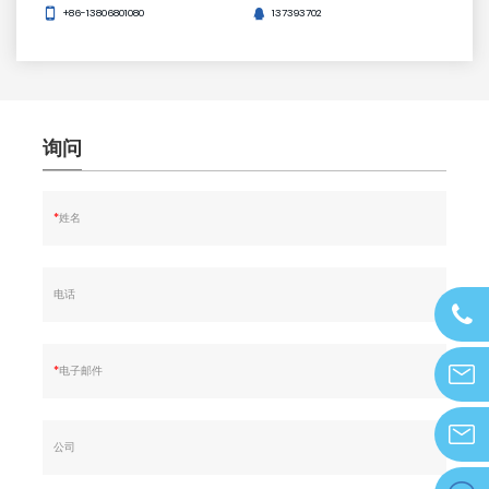
+86-13806801080
137393702
询问
*
姓名
电话
0577-
677095
*
电子邮件
info@z
公司
zjdeka@