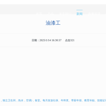
首页
产品
关于我们
新闻
质量管理
首页
产品
关于我们
新闻
质量管理
油漆工
日期：2025/1/14 16:30:57 点击321
房，独立卫生间，热水，空调)，食堂。每月发放社保、年终奖、带薪年假、教育补贴、技能