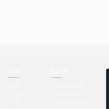
主菜单
联系信息
首页
+86-13806801080
关于我们
info@zjdeka.com
产品
浙江省温州市文成县巨屿镇镇
中东路86号
新闻