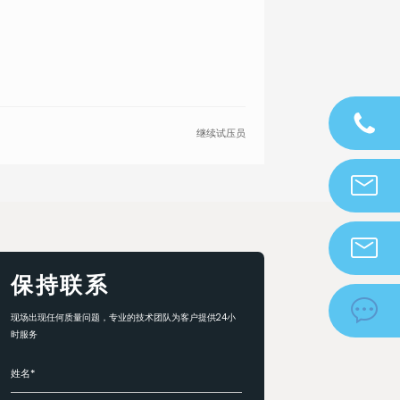
继续
试压员
0577-
67709555
info@zjdek
保持联系
zjdeka@vip.

现场出现任何质量问题，专业的技术团队为客户提供24小
时服务