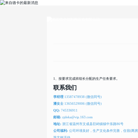
1、按要求完成班组长分配的生产任务要求。
联系我们
李经理
13587478938 (微信同号)
潘女士
13656529006 (微信同号)
QQ:
745336911
邮箱:
zjdeka@vip.163.com
地址:
浙江省温州市文成县巨屿镇镇中东路86号
公司福利:
公司环境良好，生产文化条件完善，住宿(两
等文娱活动。