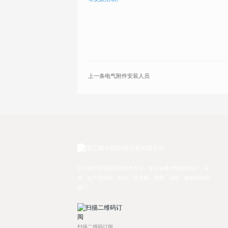
上一条
电气附件安装人员
浙江德卡是国家高新技术企业，专业从事控制阀的设计、开
发、生产和销售，包括：调节阀、闸阀、球阀、蝶阀和特种
阀门。
扫描二维码订阅